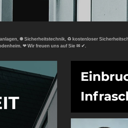
manlagen, ✺ Sicherheitstechnik, ♻ kostenloser Sicherheitsc
denheim. ❤ Wir freuen uns auf Sie ✉ ✔.